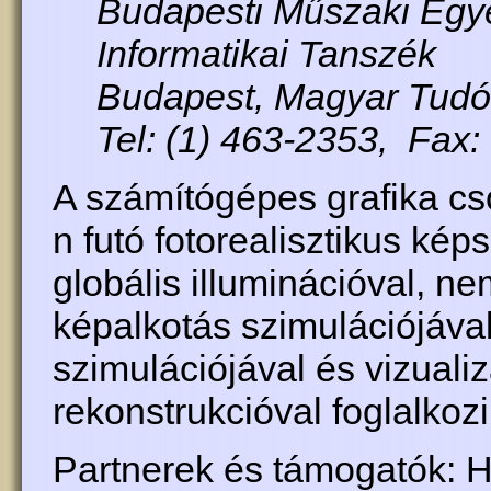
Budapesti Műszaki Egye
Informatikai Tanszék
Budapest, Magyar Tudós
Tel: (1) 463-2353, Fax:
A számítógépes grafika cs
n futó fotorealisztikus kép
globális illuminációval, ne
képalkotás szimulációjával
szimulációjával és vizuali
rekonstrukcióval foglalkozi
Partnerek és támogatók: H