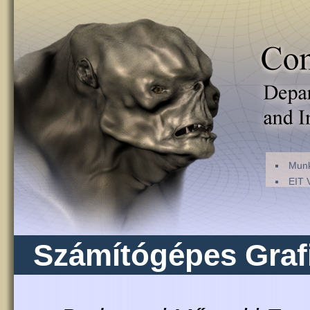
Munk
EIT 
Számítógépes Graf