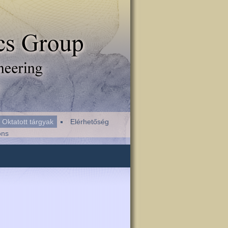
Oktatott tárgyak
Elérhetőség
ons