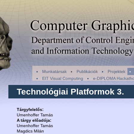
Munkatársak
Publikációk
Projektek
EIT Visual Computing
e-DIPLOMA Hackath
Technológiai Platformok 3.
Tárgyfelelős:
Umenhoffer Tamás
A tárgy előadója:
Umenhoffer Tamás
Magdics Milán