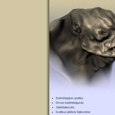
Számítógépes grafika
Orvosi képfeldolgozás
Játékfejlesztés
Grafikus játékok fejlesztése