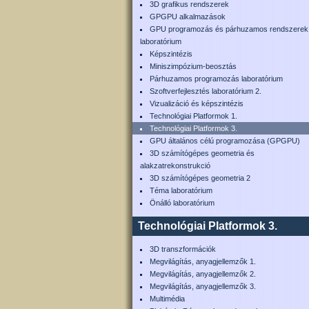
3D grafikus rendszerek
GPGPU alkalmazások
GPU programozás és párhuzamos rendszerek
laboratórium
Képszintézis
Miniszimpózium-beosztás
Párhuzamos programozás laboratórium
Szoftverfejlesztés laboratórium 2.
Vizualizáció és képszintézis
Technológiai Platformok 1.
Technológiai Platformok 3.
GPU általános célú programozása (GPGPU)
3D számítógépes geometria és
alakzatrekonstrukció
3D számítógépes geometria 2
Téma laboratórium
Önálló laboratórium
Technológiai Platformok 3.
3D transzformációk
Megvilágítás, anyagjellemzők 1.
Megvilágítás, anyagjellemzők 2.
Megvilágítás, anyagjellemzők 3.
Multimédia