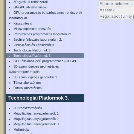
3D grafikus rendszerek
ShaderIncludes.zi
GPGPU alkalmazások
Assetek
GPU programozás és párhuzamos rendszerek
Végállapot (Unity 
laboratórium
Képszintézis
Miniszimpózium-beosztás
Párhuzamos programozás laboratórium
Szoftverfejlesztés laboratórium 2.
Vizualizáció és képszintézis
Technológiai Platformok 1.
Technológiai Platformok 3.
GPU általános célú programozása (GPGPU)
3D számítógépes geometria és
alakzatrekonstrukció
3D számítógépes geometria 2
Téma laboratórium
Önálló laboratórium
Technológiai Platformok 3.
3D transzformációk
Megvilágítás, anyagjellemzők 1.
Megvilágítás, anyagjellemzők 2.
Megvilágítás, anyagjellemzők 3.
Multimédia