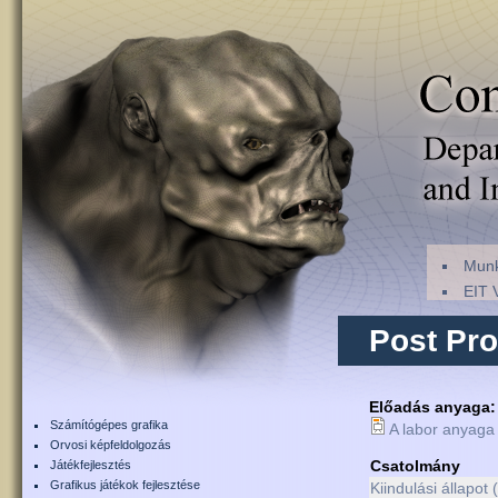
Munk
EIT 
Post Pr
Előadás anyaga
Számítógépes grafika
A labor anyaga
Orvosi képfeldolgozás
Csatolmány
Játékfejlesztés
Grafikus játékok fejlesztése
Kiindulási állapot 